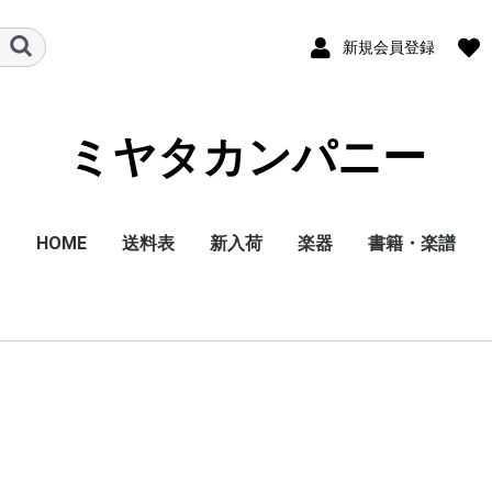
新規会員登録
ミヤタカンパニー
HOME
送料表
新入荷
楽器
書籍・楽譜
弦楽器
管楽器
打楽器
エフェクター
アコースティック用ア
ベースアンプ
エレキアンプ
ウクレレ
ベースギター
クラシックギター
アコースティックギタ
エレキギター
ピアノ
電子ピアノ
キーボード
ハーモニカ
ギター・ベース用アク
楽器用アクセサリー
ピックアップ
メトロノーム
メトロチューナー
楽譜
書籍
CD
DVD
雑誌
ンプ
ー
セサリー