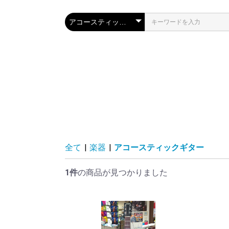
全て
|
楽器
|
アコースティックギター
1件
の商品が見つかりました