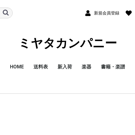
新規会員登録
ミヤタカンパニー
HOME
送料表
新入荷
楽器
書籍・楽譜
弦楽器
管楽器
打楽器
エフェクター
アコースティック用ア
ベースアンプ
エレキアンプ
ウクレレ
ベースギター
クラシックギター
アコースティックギタ
エレキギター
ピアノ
電子ピアノ
キーボード
ハーモニカ
ギター・ベース用アク
楽器用アクセサリー
ピックアップ
メトロノーム
メトロチューナー
楽譜
書籍
CD
DVD
雑誌
ンプ
ー
セサリー